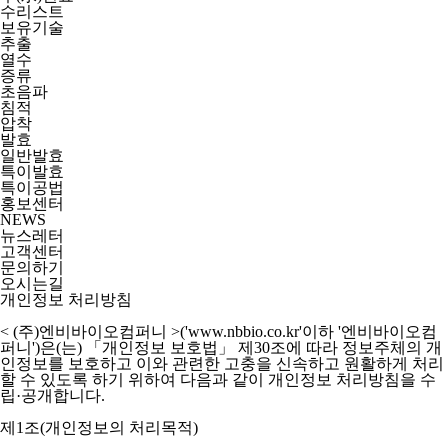
수리스트
보유기술
추출
열수
증류
초음파
침적
압착
발효
일반발효
특이발효
특이공법
홍보센터
NEWS
뉴스레터
고객센터
문의하기
오시는길
개인정보 처리방침
< (주)엔비바이오컴퍼니 >('www.nbbio.co.kr'이하 '엔비바이오컴
퍼니')
은(는) 「개인정보 보호법」 제30조에 따라 정보주체의 개
인정보를 보호하고 이와 관련한 고충을 신속하고 원활하게 처리
할 수 있도록 하기 위하여 다음과 같이 개인정보 처리방침을 수
립·공개합니다.
제1조(개인정보의 처리목적)