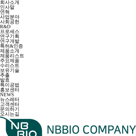
회사소개
인사말
연혁
사업분야
사회공헌
R&D
프로세스
연구기획
연구개발
특허&인증
제품소개
제품리스트
주요제품
수리스트
보유기술
추출
발효
특이공법
홍보센터
NEWS
뉴스레터
고객센터
문의하기
오시는길