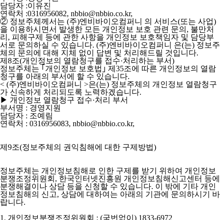
담당자 :이유진
연락처 :0316956082, nbbio@nbbio.co.kr,
② 정보주체께서는 (주)엔비바이오컴퍼니 의 서비스(또는 사업)
을 이용하시면서 발생한 모든 개인정보 보호 관련 문의, 불만처
리, 피해구제 등에 관한 사항을 개인정보 보호책임자 및 담당부
서로 문의하실 수 있습니다. (주)엔비바이오컴퍼니 은(는) 정보주
체의 문의에 대해 지체 없이 답변 및 처리해드릴 것입니다.
제8조(개인정보의 열람청구를 접수·처리하는 부서)
정보주체는 ｢개인정보 보호법｣ 제35조에 따른 개인정보의 열람
청구를 아래의 부서에 할 수 있습니다.
< (주)엔비바이오컴퍼니 >은(는) 정보주체의 개인정보 열람청구
가 신속하게 처리되도록 노력하겠습니다.
▶ 개인정보 열람청구 접수·처리 부서
부서명 : 경영지원
담당자 : 조예림
연락처 : 0316956083, nbbio@nbbio.co.kr,
제9조(정보주체의 권익침해에 대한 구제방법)
정보주체는 개인정보침해로 인한 구제를 받기 위하여 개인정보
분쟁조정위원회, 한국인터넷진흥원 개인정보침해신고센터 등에
분쟁해결이나 상담 등을 신청할 수 있습니다. 이 밖에 기타 개인
정보침해의 신고, 상담에 대하여는 아래의 기관에 문의하시기 바
랍니다.
1. 개인정보분쟁조정위원회 : (국번없이) 1833-6972