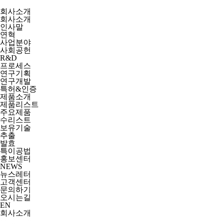
회사소개
회사소개
인사말
연혁
사업분야
사회공헌
R&D
프로세스
연구기획
연구개발
특허&인증
제품소개
제품리스트
주요제품
수리스트
보유기술
추출
발효
특이공법
홍보센터
NEWS
뉴스레터
고객센터
문의하기
오시는길
EN
회사소개