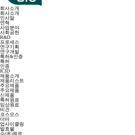
회사소개
회사소개
인사말
연혁
사업분야
사회공헌
R&D
프로세스
연구기획
연구개발
특허&인증
특허
인증
ICID
제품소개
제품리스트
주요제품
주요제품
신제품
특허원료
임상원료
비건
코스모스
더마
업사이클링
발효물
수(水)원료