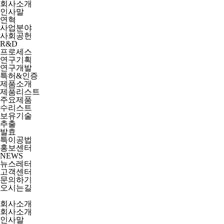
회사소개
인사말
연혁
사업분야
사회공헌
R&D
프로세스
연구기획
연구개발
특허&인증
제품소개
제품리스트
주요제품
수리스트
보유기술
추출
발효
특이공법
홍보센터
NEWS
뉴스레터
고객센터
문의하기
오시는길
회사소개
회사소개
인사말