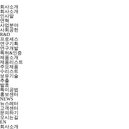
회사소개
회사소개
인사말
연혁
사업분야
사회공헌
R&D
프로세스
연구기획
연구개발
특허&인증
제품소개
제품리스트
주요제품
수리스트
보유기술
추출
발효
특이공법
홍보센터
NEWS
뉴스레터
고객센터
문의하기
오시는길
EN
회사소개