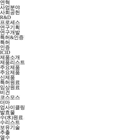
연혁
사업분야
사회공헌
R&D
프로세스
연구기획
연구개발
특허&인증
특허
인증
ICID
제품소개
제품리스트
주요제품
주요제품
신제품
특허원료
임상원료
비건
코스모스
더마
업사이클링
발효물
수(水)원료
수리스트
보유기술
추출
열수