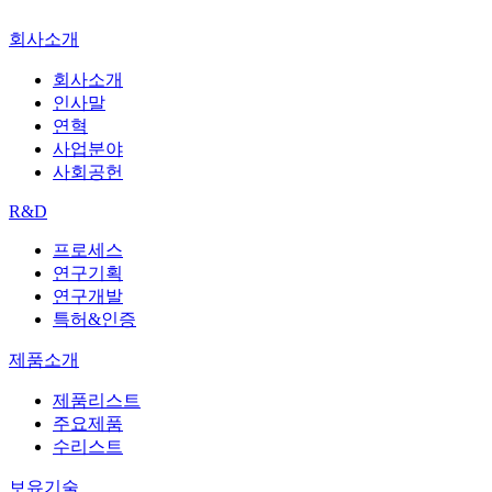
회사소개
회사소개
인사말
연혁
사업분야
사회공헌
R&D
프로세스
연구기획
연구개발
특허&인증
제품소개
제품리스트
주요제품
수리스트
보유기술