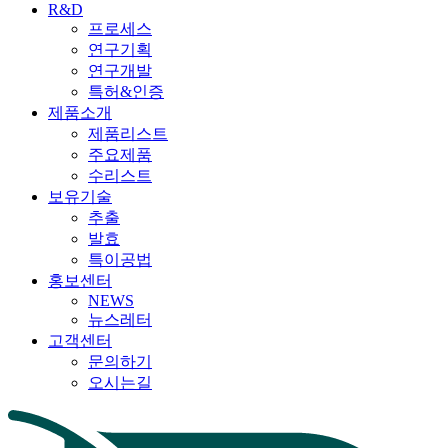
R&D
프로세스
연구기획
연구개발
특허&인증
제품소개
제품리스트
주요제품
수리스트
보유기술
추출
발효
특이공법
홍보센터
NEWS
뉴스레터
고객센터
문의하기
오시는길