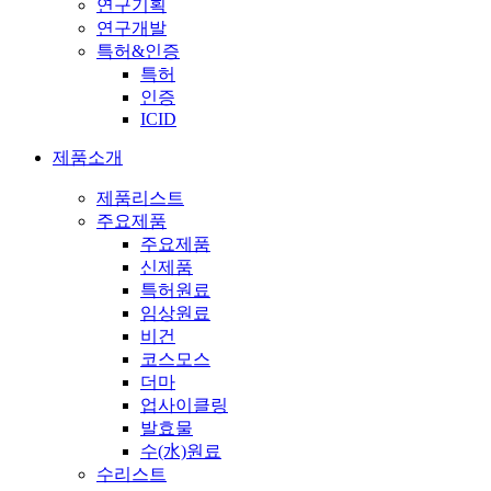
연구기획
연구개발
특허&인증
특허
인증
ICID
제품소개
제품리스트
주요제품
주요제품
신제품
특허원료
임상원료
비건
코스모스
더마
업사이클링
발효물
수(水)원료
수리스트