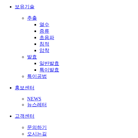
보유기술
추출
열수
증류
초음파
침적
압착
발효
일반발효
특이발효
특이공법
홍보센터
NEWS
뉴스레터
고객센터
문의하기
오시는길