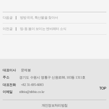
다음글
방방곡곡, 특산물을 찾아서
이전글
띵-동 봄이 보이는 엔비레터 소식
대표이사
문제봉
주소
경기도 수원시 영통구 신원로88, 103동 1311호
대표전화
+82 31-695-6083
TOP
이메일
nbbio@nbbio.co.kr
개인정보처리방침