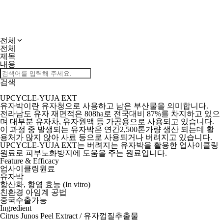
전체
전체
제목
내용
검색
UPCYCLE-YUJA EXT
유자박이란 유자청으로 사용하고 남은 부산물을 의미합니다.
전라남도 유자 재면적은 808ha로 전국대비 87%를 차지하고 있으
며 대부분 유자차, 유자원액 등 가공용으로 사용되고 있습니다.
이 과정 중 발생되는 유자박은 연간2,500톤가량 생산 되는데 활
용처가 많지 않아 사료 등으로 사용되거나 버려지고 있습니다.
UPCYCLE-YUJA EXT는 버려지는 유자박을 활용한 업사이클링
원료로 피부노화방지에 도움을 주는 원료입니다.
Feature & Efficacy
업사이클링원료
유자박
항산화, 항염 효능 (In vitro)
친환경 아임계 공법
중국수출가능
Ingredient
Citrus Junos Peel Extract / 유자껍질추출물