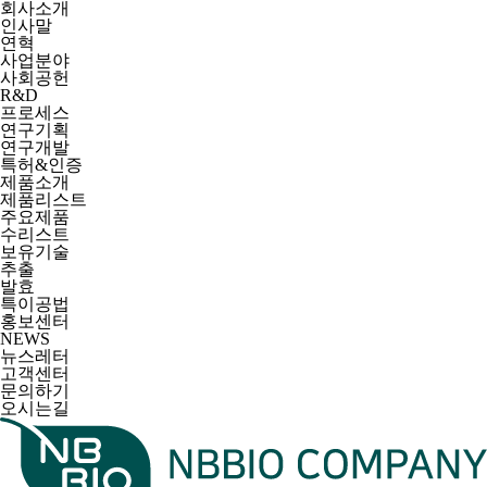
회사소개
인사말
연혁
사업분야
사회공헌
R&D
프로세스
연구기획
연구개발
특허&인증
제품소개
제품리스트
주요제품
수리스트
보유기술
추출
발효
특이공법
홍보센터
NEWS
뉴스레터
고객센터
문의하기
오시는길