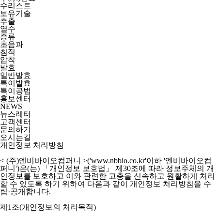
수리스트
보유기술
추출
열수
증류
초음파
침적
압착
발효
일반발효
특이발효
특이공법
홍보센터
NEWS
뉴스레터
고객센터
문의하기
오시는길
개인정보 처리방침
< (주)엔비바이오컴퍼니 >('www.nbbio.co.kr'이하 '엔비바이오컴
퍼니')
은(는) 「개인정보 보호법」 제30조에 따라 정보주체의 개
인정보를 보호하고 이와 관련한 고충을 신속하고 원활하게 처리
할 수 있도록 하기 위하여 다음과 같이 개인정보 처리방침을 수
립·공개합니다.
제1조(개인정보의 처리목적)