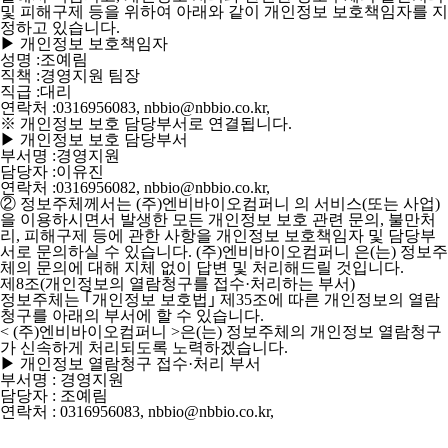
및 피해구제 등을 위하여 아래와 같이 개인정보 보호책임자를 지
정하고 있습니다.
▶ 개인정보 보호책임자
성명 :조예림
직책 :경영지원 팀장
직급 :대리
연락처 :0316956083, nbbio@nbbio.co.kr,
※ 개인정보 보호 담당부서로 연결됩니다.
▶ 개인정보 보호 담당부서
부서명 :경영지원
담당자 :이유진
연락처 :0316956082, nbbio@nbbio.co.kr,
② 정보주체께서는 (주)엔비바이오컴퍼니 의 서비스(또는 사업)
을 이용하시면서 발생한 모든 개인정보 보호 관련 문의, 불만처
리, 피해구제 등에 관한 사항을 개인정보 보호책임자 및 담당부
서로 문의하실 수 있습니다. (주)엔비바이오컴퍼니 은(는) 정보주
체의 문의에 대해 지체 없이 답변 및 처리해드릴 것입니다.
제8조(개인정보의 열람청구를 접수·처리하는 부서)
정보주체는 ｢개인정보 보호법｣ 제35조에 따른 개인정보의 열람
청구를 아래의 부서에 할 수 있습니다.
< (주)엔비바이오컴퍼니 >은(는) 정보주체의 개인정보 열람청구
가 신속하게 처리되도록 노력하겠습니다.
▶ 개인정보 열람청구 접수·처리 부서
부서명 : 경영지원
담당자 : 조예림
연락처 : 0316956083, nbbio@nbbio.co.kr,