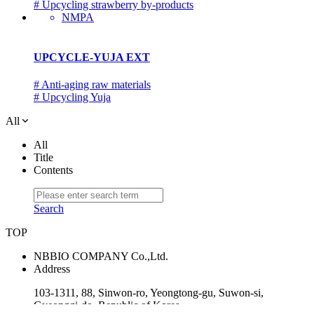
# Upcycling strawberry by-products
NMPA
UPCYCLE-YUJA EXT
# Anti-aging raw materials
# Upcycling Yuja
All
All
Title
Contents
Search
TOP
NBBIO COMPANY Co.,Ltd.
Address
103-1311, 88, Sinwon-ro, Yeongtong-gu, Suwon-si,
Gyeonggi-do, Republic of Korea