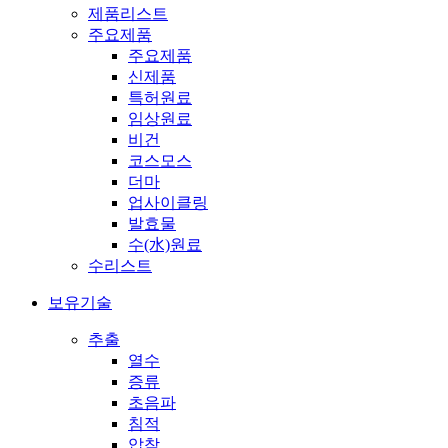
제품리스트
주요제품
주요제품
신제품
특허원료
임상원료
비건
코스모스
더마
업사이클링
발효물
수(水)원료
수리스트
보유기술
추출
열수
증류
초음파
침적
압착