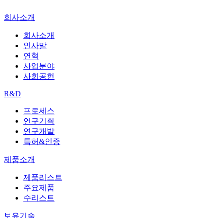
회사소개
회사소개
인사말
연혁
사업분야
사회공헌
R&D
프로세스
연구기획
연구개발
특허&인증
제품소개
제품리스트
주요제품
수리스트
보유기술