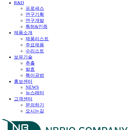
R&D
프로세스
연구기획
연구개발
특허&인증
제품소개
제품리스트
주요제품
수리스트
보유기술
추출
발효
특이공법
홍보센터
NEWS
뉴스레터
고객센터
문의하기
오시는길