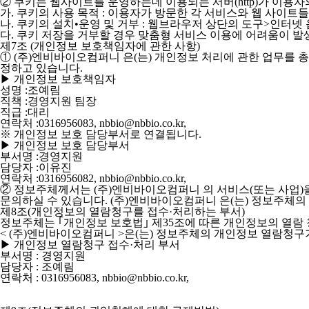
② 쿠키는 웹사이트를 운영하는데 이용되는 서버(http)가 이
가. 쿠키의 사용 목적 : 이용자가 방문한 각 서비스와 웹 사이트
나. 쿠키의 설치•운영 및 거부 : 웹브라우저 상단의 도구>인터넷
다. 쿠키 저장을 거부할 경우 맞춤형 서비스 이용에 어려움이 발
제7조 (개인정보 보호책임자에 관한 사항)
①
(주)엔비바이오컴퍼니
은(는) 개인정보 처리에 관한 업무를 
정하고 있습니다.
▶ 개인정보 보호책임자
성명 :조예림
직책 :경영지원 팀장
직급 :대리
연락처 :0316956083, nbbio@nbbio.co.kr,
※ 개인정보 보호 담당부서로 연결됩니다.
▶ 개인정보 보호 담당부서
부서명 :경영지원
담당자 :이유진
연락처 :0316956082, nbbio@nbbio.co.kr,
② 정보주체께서는 (주)엔비바이오컴퍼니 의 서비스(또는 사업)
문의하실 수 있습니다. (주)엔비바이오컴퍼니 은(는) 정보주체의
제8조(개인정보의 열람청구를 접수·처리하는 부서)
정보주체는 ｢개인정보 보호법｣ 제35조에 따른 개인정보의 열람 
< (주)엔비바이오컴퍼니 >은(는) 정보주체의 개인정보 열람청
▶ 개인정보 열람청구 접수·처리 부서
부서명 : 경영지원
담당자 : 조예림
연락처 : 0316956083, nbbio@nbbio.co.kr,