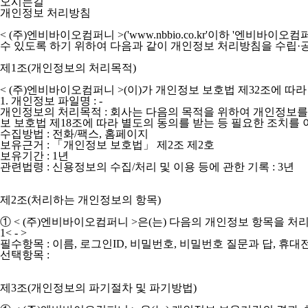
오시는길
개인정보 처리방침
< (주)엔비바이오컴퍼니 >('www.nbbio.co.kr'이하 '엔비바이오컴퍼
수 있도록 하기 위하여 다음과 같이 개인정보 처리방침을 수립·
제1조(개인정보의 처리목적)
< (주)엔비바이오컴퍼니 >(이)가 개인정보 보호법 제32조에 
1. 개인정보 파일명 : -
개인정보의 처리목적 : 회사는 다음의 목적을 위하여 개인정보를
보 보호법 제18조에 따라 별도의 동의를 받는 등 필요한 조치를
수집방법 : 전화/팩스, 홈페이지
보유근거 : 「개인정보 보호법」 제2조 제2호
보유기간 : 1년
관련법령 : 신용정보의 수집/처리 및 이용 등에 관한 기록 : 3년
제2조(처리하는 개인정보의 항목)
①
< (주)엔비바이오컴퍼니 >
은(는) 다음의 개인정보 항목을 처
1< - >
필수항목 : 이름, 로그인ID, 비밀번호, 비밀번호 질문과 답, 휴대
선택항목 :
제3조(개인정보의 파기절차 및 파기방법)