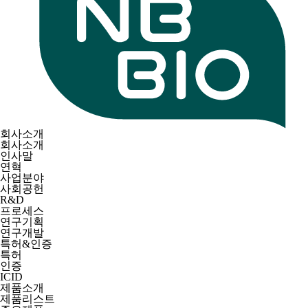
회사소개
회사소개
인사말
연혁
사업분야
사회공헌
R&D
프로세스
연구기획
연구개발
특허&인증
특허
인증
ICID
제품소개
제품리스트