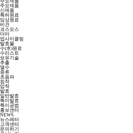
주요제품
주요제품
신제품
특허원료
임상원료
비건
코스모스
더마
업사이클링
발효물
수(水)원료
수리스트
보유기술
추출
열수
증류
초음파
침적
압착
발효
일반발효
특이발효
특이공법
홍보센터
NEWS
뉴스레터
고객센터
문의하기