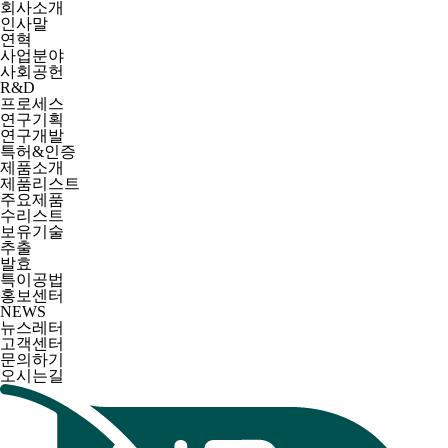
회사소개
인사말
연혁
사업분야
사회공헌
R&D
프로세스
연구기획
연구개발
특허&인증
제품소개
제품리스트
주요제품
수리스트
보유기술
추출
발효
특이공법
홍보센터
NEWS
뉴스레터
고객센터
문의하기
오시는길