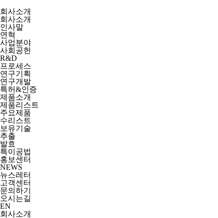
회사소개
회사소개
인사말
연혁
사업분야
사회공헌
R&D
프로세스
연구기획
연구개발
특허&인증
제품소개
제품리스트
주요제품
수리스트
보유기술
추출
발효
특이공법
홍보센터
NEWS
뉴스레터
고객센터
문의하기
오시는길
EN
회사소개