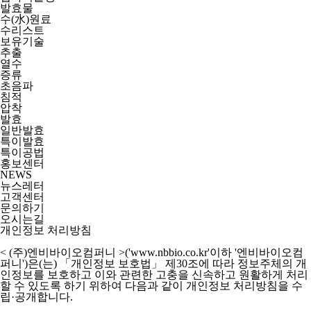
발효물
수(水)원료
수리스트
보유기술
추출
열수
증류
초음파
침적
압착
발효
일반발효
특이발효
특이공법
홍보센터
NEWS
뉴스레터
고객센터
문의하기
오시는길
개인정보 처리방침
< (주)엔비바이오컴퍼니 >('www.nbbio.co.kr'이하 '엔비바이오컴
퍼니')
은(는) 「개인정보 보호법」 제30조에 따라 정보주체의 개
인정보를 보호하고 이와 관련한 고충을 신속하고 원활하게 처리
할 수 있도록 하기 위하여 다음과 같이 개인정보 처리방침을 수
립·공개합니다.