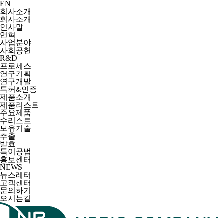
EN
회사소개
회사소개
인사말
연혁
사업분야
사회공헌
R&D
프로세스
연구기획
연구개발
특허&인증
제품소개
제품리스트
주요제품
수리스트
보유기술
추출
발효
특이공법
홍보센터
NEWS
뉴스레터
고객센터
문의하기
오시는길