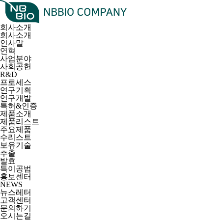
회사소개
회사소개
인사말
연혁
사업분야
사회공헌
R&D
프로세스
연구기획
연구개발
특허&인증
제품소개
제품리스트
주요제품
수리스트
보유기술
추출
발효
특이공법
홍보센터
NEWS
뉴스레터
고객센터
문의하기
오시는길