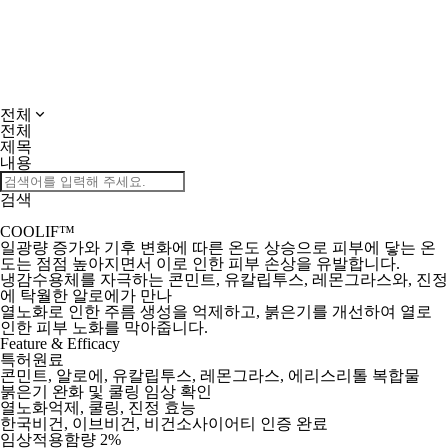
전체
전체
제목
내용
검색
COOLIF™
일광량 증가와 기후 변화에 따른 온도 상승으로 피부에 닿는 온
도는 점점 높아지면서 이로 인한 피부 손상을 유발합니다.
냉감수용체를 자극하는 콘민트, 유칼립투스, 레몬그라스와, 진정
에 탁월한 알로에가 만나
열노화로 인한 주름 생성을 억제하고, 붉은기를 개선하여 열로
인한 피부 노화를 막아줍니다.
Feature & Efficacy
특허원료
콘민트, 알로에, 유칼립투스, 레몬그라스, 에리스리톨 복합물
붉은기 완화 및 쿨링 임상 확인
열노화억제, 쿨링, 진정 효능
한국비건, 이브비건, 비건소사이어티 인증 완료
임상적용함량 2%