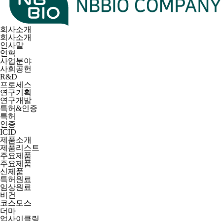
회사소개
회사소개
인사말
연혁
사업분야
사회공헌
R&D
프로세스
연구기획
연구개발
특허&인증
특허
인증
ICID
제품소개
제품리스트
주요제품
주요제품
신제품
특허원료
임상원료
비건
코스모스
더마
업사이클링