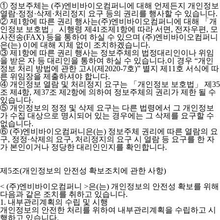
① 정보주체는 (주)엔비바이오컴퍼니에 대해 언제든지 개인정보
열람·정정·삭제·처리정지 요구 등의 권리를 행사할 수 있습니다.
② 제1항에 따른 권리 행사는(주)엔비바이오컴퍼니에 대해 「개
인정보 보호법」 시행령 제41조제1항에 따라 서면, 전자우편, 모
사전송(FAX) 등을 통하여 하실 수 있으며 (주)엔비바이오컴퍼니
은(는) 이에 대해 지체 없이 조치하겠습니다.
③ 제1항에 따른 권리 행사는 정보주체의 법정대리인이나 위임
을 받은 자 등 대리인을 통하여 하실 수 있습니다.이 경우 “개인
정보 처리 방법에 관한 고시(제2020-7호)” 별지 제11호 서식에 따
른 위임장을 제출하셔야 합니다.
④ 개인정보 열람 및 처리정지 요구는 「개인정보 보호법」 제35
조 제4항, 제37조 제2항에 의하여 정보주체의 권리가 제한 될 수
있습니다.
⑤ 개인정보의 정정 및 삭제 요구는 다른 법령에서 그 개인정보
가 수집 대상으로 명시되어 있는 경우에는 그 삭제를 요구할 수
없습니다.
⑥ (주)엔비바이오컴퍼니은(는) 정보주체 권리에 따른 열람의 요
구, 정정·삭제의 요구, 처리정지의 요구 시 열람 등 요구를 한 자
가 본인이거나 정당한 대리인인지를 확인합니다.
제5조(개인정보의 안전성 확보조치에 관한 사항)
< (주)엔비바이오컴퍼니 >
은(는) 개인정보의 안전성 확보를 위해
다음과 같은 조치를 취하고 있습니다.
1. 내부관리계획의 수립 및 시행
개인정보의 안전한 처리를 위하여 내부관리계획을 수립하고 시
행하고 있습니다.