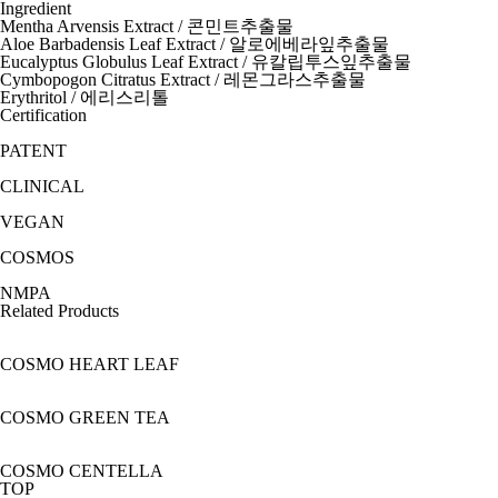
Ingredient
Mentha Arvensis Extract / 콘민트추출물
Aloe Barbadensis Leaf Extract / 알로에베라잎추출물
Eucalyptus Globulus Leaf Extract / 유칼립투스잎추출물
Cymbopogon Citratus Extract / 레몬그라스추출물
Erythritol / 에리스리톨
Certification
PATENT
CLINICAL
VEGAN
COSMOS
NMPA
Related Products
COSMO HEART LEAF
COSMO GREEN TEA
COSMO CENTELLA
TOP