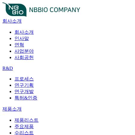
회사소개
회사소개
인사말
연혁
사업분야
사회공헌
R&D
프로세스
연구기획
연구개발
특허&인증
제품소개
제품리스트
주요제품
수리스트