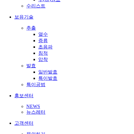
수리스트
보유기술
추출
열수
증류
초음파
침적
압착
발효
일반발효
특이발효
특이공법
홍보센터
NEWS
뉴스레터
고객센터