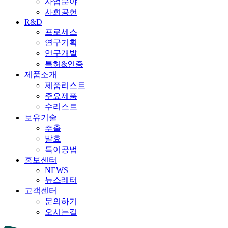
사업분야
사회공헌
R&D
프로세스
연구기획
연구개발
특허&인증
제품소개
제품리스트
주요제품
수리스트
보유기술
추출
발효
특이공법
홍보센터
NEWS
뉴스레터
고객센터
문의하기
오시는길