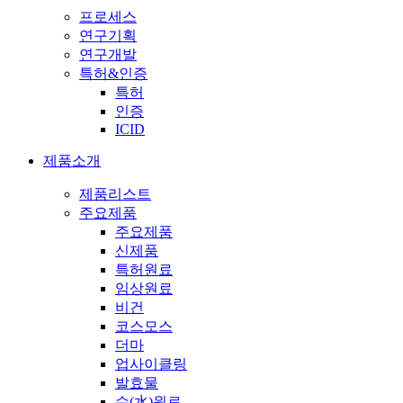
프로세스
연구기획
연구개발
특허&인증
특허
인증
ICID
제품소개
제품리스트
주요제품
주요제품
신제품
특허원료
임상원료
비건
코스모스
더마
업사이클링
발효물
수(水)원료