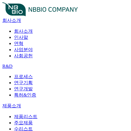
회사소개
회사소개
인사말
연혁
사업분야
사회공헌
R&D
프로세스
연구기획
연구개발
특허&인증
제품소개
제품리스트
주요제품
수리스트