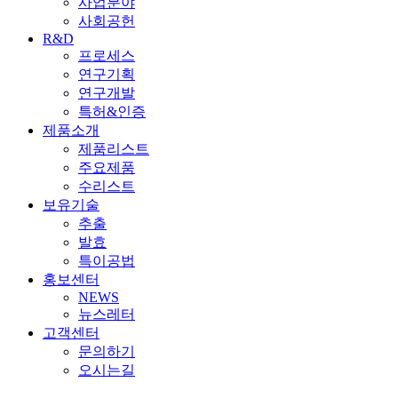
사업분야
사회공헌
R&D
프로세스
연구기획
연구개발
특허&인증
제품소개
제품리스트
주요제품
수리스트
보유기술
추출
발효
특이공법
홍보센터
NEWS
뉴스레터
고객센터
문의하기
오시는길