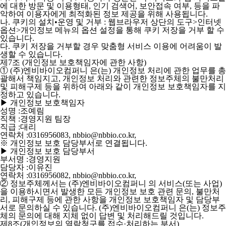
에 대한 방문 및 이용형태, 인기 검색어, 보안접속 여부, 등을 파
악하여 이용자에게 최적화된 정보 제공을 위해 사용됩니다.
나. 쿠키의 설치•운영 및 거부 : 웹브라우저 상단의 도구>인터넷
옵션>개인정보 메뉴의 옵션 설정을 통해 쿠키 저장을 거부 할 수
있습니다.
다. 쿠키 저장을 거부할 경우 맞춤형 서비스 이용에 어려움이 발
생할 수 있습니다.
제7조 (개인정보 보호책임자에 관한 사항)
①
(주)엔비바이오컴퍼니
은(는) 개인정보 처리에 관한 업무를 총
괄해서 책임지고, 개인정보 처리와 관련한 정보주체의 불만처리
및 피해구제 등을 위하여 아래와 같이 개인정보 보호책임자를 지
정하고 있습니다.
▶ 개인정보 보호책임자
성명 :조예림
직책 :경영지원 팀장
직급 :대리
연락처 :0316956083, nbbio@nbbio.co.kr,
※ 개인정보 보호 담당부서로 연결됩니다.
▶ 개인정보 보호 담당부서
부서명 :경영지원
담당자 :이유진
연락처 :0316956082, nbbio@nbbio.co.kr,
② 정보주체께서는 (주)엔비바이오컴퍼니 의 서비스(또는 사업)
을 이용하시면서 발생한 모든 개인정보 보호 관련 문의, 불만처
리, 피해구제 등에 관한 사항을 개인정보 보호책임자 및 담당부
서로 문의하실 수 있습니다. (주)엔비바이오컴퍼니 은(는) 정보주
체의 문의에 대해 지체 없이 답변 및 처리해드릴 것입니다.
제8조(개인정보의 열람청구를 접수·처리하는 부서)