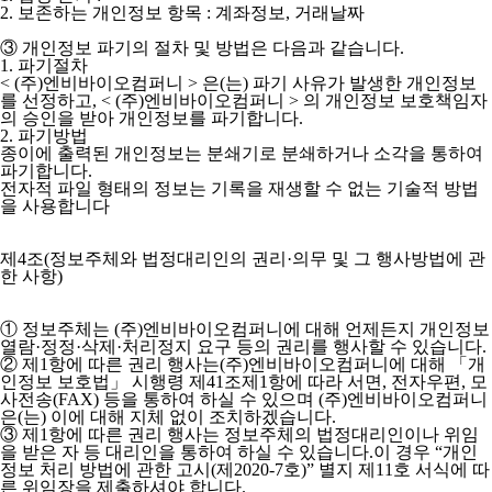
2. 보존하는 개인정보 항목 : 계좌정보, 거래날짜
③ 개인정보 파기의 절차 및 방법은 다음과 같습니다.
1. 파기절차
< (주)엔비바이오컴퍼니 > 은(는) 파기 사유가 발생한 개인정보
를 선정하고, < (주)엔비바이오컴퍼니 > 의 개인정보 보호책임자
의 승인을 받아 개인정보를 파기합니다.
2. 파기방법
종이에 출력된 개인정보는 분쇄기로 분쇄하거나 소각을 통하여
파기합니다.
전자적 파일 형태의 정보는 기록을 재생할 수 없는 기술적 방법
을 사용합니다
제4조(정보주체와 법정대리인의 권리·의무 및 그 행사방법에 관
한 사항)
① 정보주체는 (주)엔비바이오컴퍼니에 대해 언제든지 개인정보
열람·정정·삭제·처리정지 요구 등의 권리를 행사할 수 있습니다.
② 제1항에 따른 권리 행사는(주)엔비바이오컴퍼니에 대해 「개
인정보 보호법」 시행령 제41조제1항에 따라 서면, 전자우편, 모
사전송(FAX) 등을 통하여 하실 수 있으며 (주)엔비바이오컴퍼니
은(는) 이에 대해 지체 없이 조치하겠습니다.
③ 제1항에 따른 권리 행사는 정보주체의 법정대리인이나 위임
을 받은 자 등 대리인을 통하여 하실 수 있습니다.이 경우 “개인
정보 처리 방법에 관한 고시(제2020-7호)” 별지 제11호 서식에 따
른 위임장을 제출하셔야 합니다.