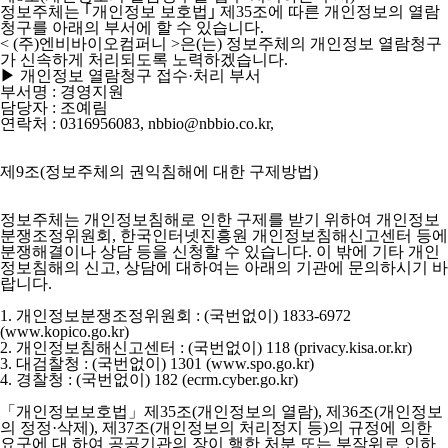
정보주체는 ｢개인정보 보호법｣ 제35조에 따른 개인정보의 열람
청구를 아래의 부서에 할 수 있습니다.
< (주)엔비바이오컴퍼니 >은(는) 정보주체의 개인정보 열람청구
가 신속하게 처리되도록 노력하겠습니다.
▶ 개인정보 열람청구 접수·처리 부서
부서명 : 경영지원
담당자 : 조예림
연락처 : 0316956083, nbbio@nbbio.co.kr,
제9조(정보주체의 권익침해에 대한 구제방법)
정보주체는 개인정보침해로 인한 구제를 받기 위하여 개인정보
분쟁조정위원회, 한국인터넷진흥원 개인정보침해신고센터 등에
분쟁해결이나 상담 등을 신청할 수 있습니다. 이 밖에 기타 개인
정보침해의 신고, 상담에 대하여는 아래의 기관에 문의하시기 바
랍니다.
1. 개인정보분쟁조정위원회 : (국번없이) 1833-6972
(www.kopico.go.kr)
2. 개인정보침해신고센터 : (국번없이) 118 (privacy.kisa.or.kr)
3. 대검찰청 : (국번없이) 1301 (www.spo.go.kr)
4. 경찰청 : (국번없이) 182 (ecrm.cyber.go.kr)
「개인정보보호법」제35조(개인정보의 열람), 제36조(개인정보
의 정정·삭제), 제37조(개인정보의 처리정지 등)의 규정에 의한
요구에 대 하여 공공기관의 장이 행한 처분 또는 부작위로 인하