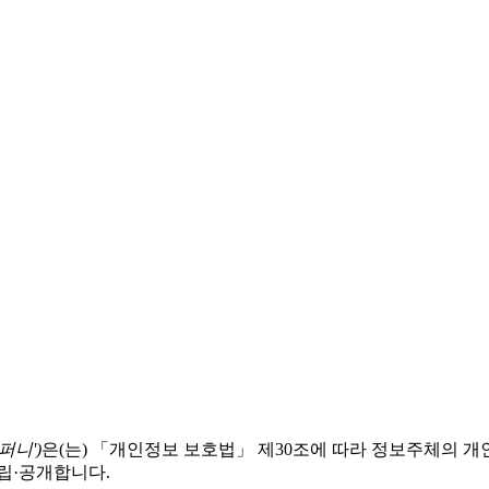
퍼니')
은(는) 「개인정보 보호법」 제30조에 따라 정보주체의 
립·공개합니다.